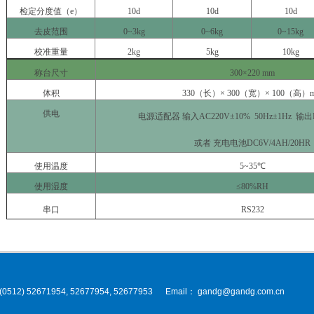
检定分度值（
e
）
10d
10d
10d
去皮范围
0~3kg
0~6kg
0~15kg
校准重量
2kg
5kg
10kg
称台尺寸
300×220 mm
体积
330
（长）
× 300
（宽）
× 100
（高）
供电
电源适配器
输入
AC220V±10% 50Hz±1Hz
输出
或者
充电电池
DC6V/4AH/20HR
使用温度
5~35
℃
使用湿度
≤80%RH
串口
RS232
) 52671954, 52677954, 52677953 Email： gandg@gandg.com.cn