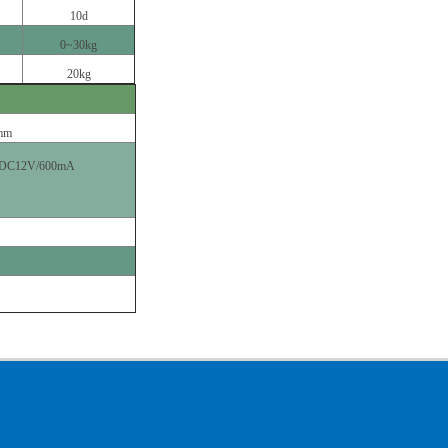
10d
0~30kg
20kg
mm
DC12V/600mA