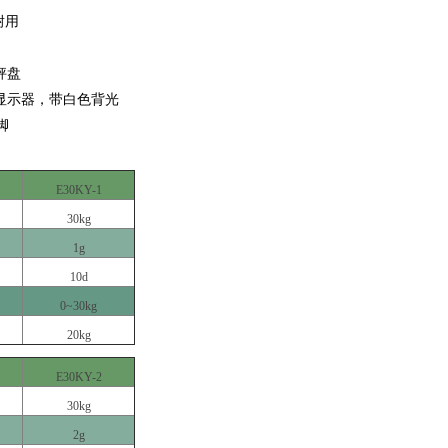
耐用
秤盘
显示器，带白色背光
脚
E30KY-1
30kg
1g
10d
0~30kg
20kg
E30KY-2
30kg
2g