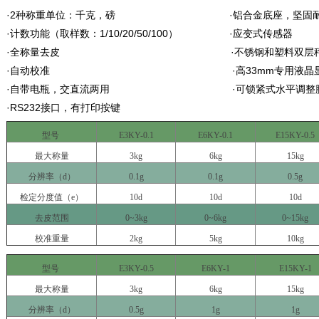
·
2
种称重单位：千克，磅
·
铝合金底座，坚固
·计数功能（取样数：
1/10/20/50/100
）
·
应变式传感器
·全称量去皮
·
不锈钢和塑料双层
·自动校准
·
高
33mm
专用液晶
·自带电瓶，交直流两用
·
可锁紧式水平调整
·
RS232
接口，有打印按键
型号
E3KY-0.1
E6KY-0.1
E15KY-0.5
最大称量
3kg
6kg
15kg
分辨率（
d
）
0.1g
0.1g
0.5g
检定分度值（
e
）
10d
10d
10d
去皮范围
0~3kg
0~6kg
0~15kg
校准重量
2kg
5kg
10kg
型号
E3KY-0.5
E6KY-1
E15KY-1
最大称量
3kg
6kg
15kg
分辨率（
d
）
0.5g
1g
1g